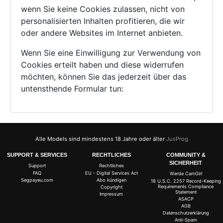
wenn Sie keine Cookies zulassen, nicht von
personalisierten Inhalten profitieren, die wir
oder andere Websites im Internet anbieten.
Wenn Sie eine Einwilligung zur Verwendung von
Cookies erteilt haben und diese widerrufen
möchten, können Sie das jederzeit über das
untensthende Formular tun:
Alle Models sind mindestens 18 Jahre oder älter
JusProg
SUPPORT & SERVICES
RECHTLICHES
COMMUNITY &
SICHERHEIT
Support
Rechtliches
FAQ
EU - Digital Services Act
Werde CamGirl
Segpayeu.com
Abo kündigen
18 U.S.C. 2257 Record-Keeping
Requirements Compliance
Copyright
Statement
Impressum
ASACP
AGB
Datenschutzerklärung
Anti-Spam